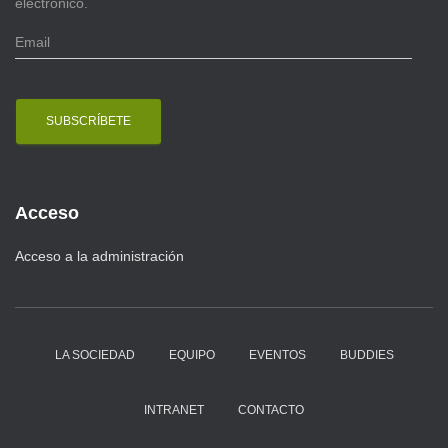
electrónico.
E
m
a
i
l
Acceso
Acceso a la administración
LA SOCIEDAD
EQUIPO
EVENTOS
BUDDIES
INTRANET
CONTACTO