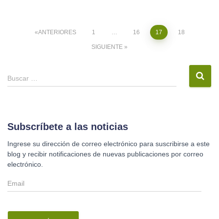
Navegación
ANTERIORES
1
…
16
17
18
SIGUIENTE
de
entradas
B
Buscar …
u
s
c
a
r
Subscríbete a las noticias
:
Ingrese su dirección de correo electrónico para suscribirse a este
blog y recibir notificaciones de nuevas publicaciones por correo
electrónico.
E
m
a
i